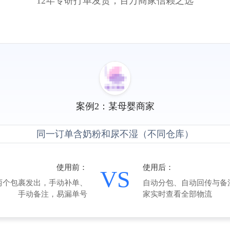
12年专研打单发货，百万商家信赖之选
案例2：某母婴商家
大促
同一订单含奶粉和尿不湿（不同仓库）
服
：
使用前：
使用后：
每个订单需单独操作拆
VS
为3个包裹，仅支付首重
耗时长达数小时，效率
，省运费，物流可视
两个包裹发出，手动补单、
自动分包、自动回传与备
手动备注，易漏单号
家实时查看全部物流