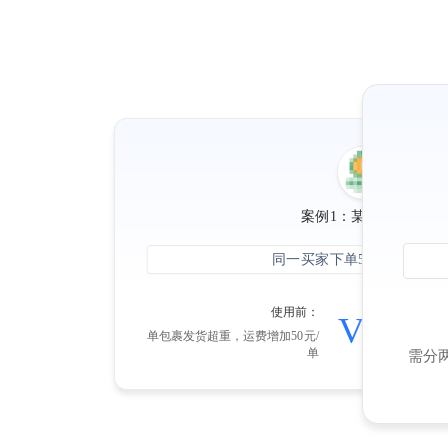
案例1：某服装商家
同一买家下单5件同款羽绒
使用前：
使用后
VS
单包裹发货超重，运费增加50元/
智能拆
单
+续重
需分