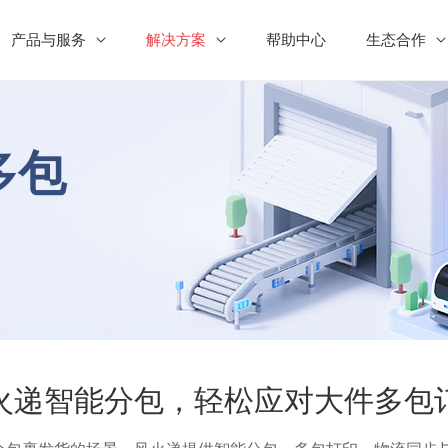
产品与服务
解决方案
帮助中心
生态合作
收单/发货
线下订单发货解决方案
快递发货辅助
个
代
多包
风火递快递版
风天河
小程序
单1688代发解决方案
私域/朋友圈/线下散单发货解决
快递网点面单管理系统
快递员线上揽收服务
代理销售
代理销
多仓协同发货解决方案
微商/批发档口发货解决方案
风火递助手
硬件商城
快递员收单客户端
快递耗材采购平台
8跨境发货解决方案
快递员发货解决方案
寄件码
风火码
高效揽收散件
标签打印服务
零售订单发货解决方案
自助寄件解决方案
火递智能分包，轻松应对大件多包
潮玩昵称对货解决方案
自有商城api对接发货解决方案