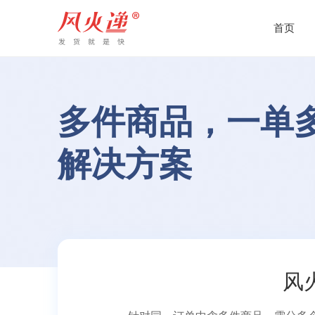
首页
商家发货
电商订单发货解决方案
快递员
多件商品，一单
风火递电商发货
电脑端
单平台多店发货解决方案
一键下
多店铺聚合/自动打印/批量打印
解决方案
跨平台多店发货解决方案
多地/
风火递聚合发货版
电脑端
多店铺订单/分销代发/一键下单
无货源发货解决方案
168
风火递生意版
小程序
批量导入/一键打印发货
供应商代发货解决方案
即时
风
直播商家发货解决方案
盲盒/