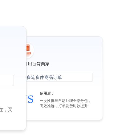
案例3：某日用百货商家
期间产生一百多笔多件商品订单
使用前：
使用后：
VS
分包裹，
一次性批量自动处理全部分包，
极低且易
高效准确，打单发货时效提升
注，买
出错