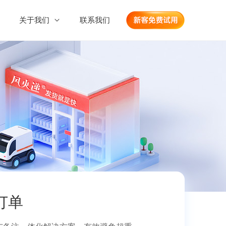
关于我们
联系我们
产品帮助中心
公司简介
人寄件查件
标签/面单管理解决方案
商家营销工具
理加盟
开放平台
愿景使命
风火递寄快递
衣娃AI
方案
快递网点面单管理解决方案
资讯动态
个人寄件服务
AI商拍助手
“风天河”
打印机厂商云打印开放平台
发展历程
售打印机
快递物流运力开放平台
商品标签批量打印解决方案
分销达人
火花派AI客服
团队风采
分享赚佣金
支持全渠道对接
加入我们
直播扣号打印解决方案（合作推荐）
寄快递SaaS
业务小程序演示
弹幕捕手直播扣号打印解决方案
订单